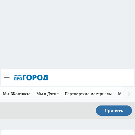
Мы ВКонтакте
Мы в Дзене
Партнерские материалы
Мы в Te
Принять