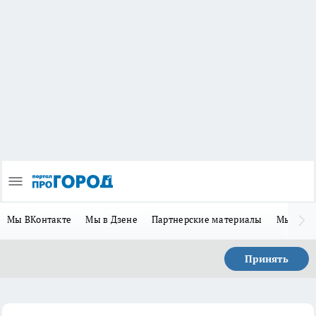
Мы ВКонтакте
Мы в Дзене
Партнерские материалы
Мы в Te
Принять