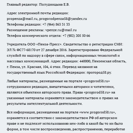
Главный редактор: Полудницына Е.В.
Адрес электронной почты редакции:
propenza@mail.ru
, progorodpenza58@yandex.ru
Телефоны редакции: +7 (964) 863 31 33
Размещение рекламы: vpenze.ru@mail.ru
Телефон коммерческого отдела: +7 (902) 205 50 66
Учредитель ООО «Пенза-Пресс». Свидетельство о регистрации СМИ:
ЭЛ № ФС77-68170 от 27 декабря 2016. Зарегистрировано Федеральной
службой по надзору в сфере связи, информационных технологий и
массовых коммуникаций. Адрес редакции: 440000, Пензенская область,
г. Пенза, ул. Красная, 104, 4 этаж. Перевод названия на
государственный язык Российской Федерации: прогород58.ру.
Любые материалы, размещенные на портале «
progorod58.ru
»
сотрудниками редакции, внештатными авторами и читателями,
являются объектами авторского права. Права «
progorod58.ru
» на
указанные материалы охраняются законодательством о правах на
результаты интеллектуальной деятельности.
Вся информация, размещенная на портале «
www.progorod58.ru
»,
охраняется в соответствии с законодательством РФ об авторском
праве и не подлежит использованию кем-либо в какой бы то ни было
форме, в том числе воспроизведению, распространению, переработке