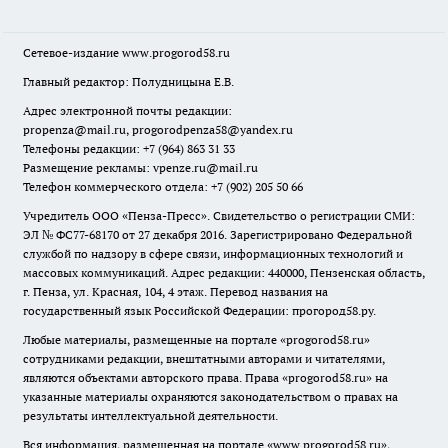
Сетевое-издание
www.progorod58.ru
Главный редактор: Полудницына Е.В.
Адрес электронной почты редакции:
propenza@mail.ru
, progorodpenza58@yandex.ru
Телефоны редакции: +7 (964) 863 31 33
Размещение рекламы: vpenze.ru@mail.ru
Телефон коммерческого отдела: +7 (902) 205 50 66
Учредитель ООО «Пенза-Пресс». Свидетельство о регистрации СМИ:
ЭЛ № ФС77-68170 от 27 декабря 2016. Зарегистрировано Федеральной
службой по надзору в сфере связи, информационных технологий и
массовых коммуникаций. Адрес редакции: 440000, Пензенская область,
г. Пенза, ул. Красная, 104, 4 этаж. Перевод названия на
государственный язык Российской Федерации: прогород58.ру.
Любые материалы, размещенные на портале «
progorod58.ru
»
сотрудниками редакции, внештатными авторами и читателями,
являются объектами авторского права. Права «
progorod58.ru
» на
указанные материалы охраняются законодательством о правах на
результаты интеллектуальной деятельности.
Вся информация, размещенная на портале «
www.progorod58.ru
»,