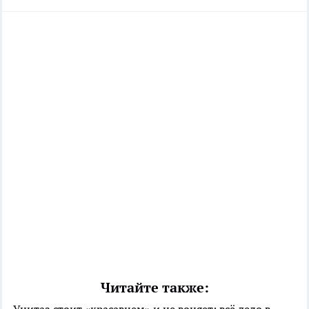
Читайте также:
Унитаз стоит «красавцем» и не воняет: всё дело в