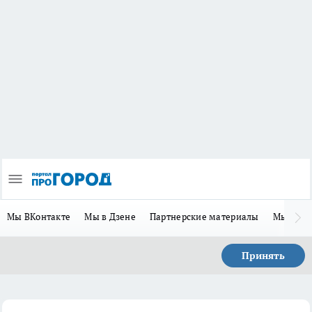
Мы ВКонтакте
Мы в Дзене
Партнерские материалы
Мы в Te
Принять