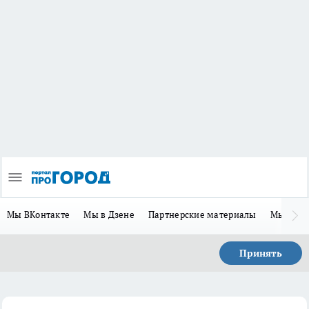
Мы ВКонтакте
Мы в Дзене
Партнерские материалы
Мы в Te
Принять