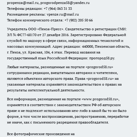
propenza@mail.ru
, progorodpenza58@yandex.ru
Телефоны редакции: +7 (964) 863 31 33
Размещение рекламы: vpenze.ru@mail.ru
Телефон коммерческого отдела: +7 (902) 205 50 66
Учредитель ООО «Пенза-Пресс». Свидетельство о регистрации СМИ:
ЭЛ № ФС77-68170 от 27 декабря 2016. Зарегистрировано Федеральной
службой по надзору в сфере связи, информационных технологий и
массовых коммуникаций. Адрес редакции: 440000, Пензенская область,
г. Пенза, ул. Красная, 104, 4 этаж. Перевод названия на
государственный язык Российской Федерации: прогород58.ру.
Любые материалы, размещенные на портале «
progorod58.ru
»
сотрудниками редакции, внештатными авторами и читателями,
являются объектами авторского права. Права «
progorod58.ru
» на
указанные материалы охраняются законодательством о правах на
результаты интеллектуальной деятельности.
Вся информация, размещенная на портале «
www.progorod58.ru
»,
охраняется в соответствии с законодательством РФ об авторском
праве и не подлежит использованию кем-либо в какой бы то ни было
форме, в том числе воспроизведению, распространению, переработке
не иначе, как с письменного разрешения правообладателя.
Все фотографические произведения на