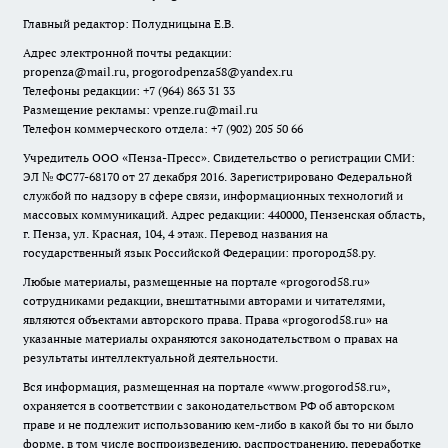
Главный редактор: Полудницына Е.В.
Адрес электронной почты редакции:
propenza@mail.ru
, progorodpenza58@yandex.ru
Телефоны редакции: +7 (964) 863 31 33
Размещение рекламы: vpenze.ru@mail.ru
Телефон коммерческого отдела: +7 (902) 205 50 66
Учредитель ООО «Пенза-Пресс». Свидетельство о регистрации СМИ:
ЭЛ № ФС77-68170 от 27 декабря 2016. Зарегистрировано Федеральной
службой по надзору в сфере связи, информационных технологий и
массовых коммуникаций. Адрес редакции: 440000, Пензенская область,
г. Пенза, ул. Красная, 104, 4 этаж. Перевод названия на
государственный язык Российской Федерации: прогород58.ру.
Любые материалы, размещенные на портале «
progorod58.ru
»
сотрудниками редакции, внештатными авторами и читателями,
являются объектами авторского права. Права «
progorod58.ru
» на
указанные материалы охраняются законодательством о правах на
результаты интеллектуальной деятельности.
Вся информация, размещенная на портале «
www.progorod58.ru
»,
охраняется в соответствии с законодательством РФ об авторском
праве и не подлежит использованию кем-либо в какой бы то ни было
форме, в том числе воспроизведению, распространению, переработке