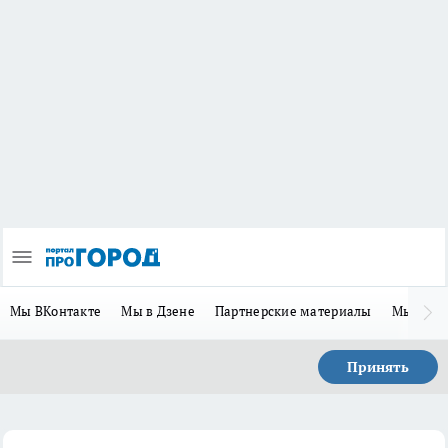
Мы ВКонтакте
Мы в Дзене
Партнерские материалы
Мы в Te
Принять