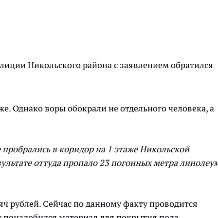
полиции Никольского района с заявлением обратился
е. Однако воры обокрали не отдельного человека, а
е пробрались в коридор на 1 этаже Никольской
ультате оттуда пропало 23 погонных метра линолеума
ч рублей. Сейчас по данному факту проводится
 понадобидся материал для покрытия пола.