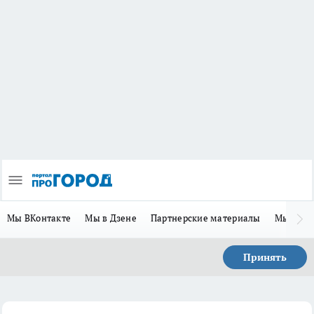
Мы ВКонтакте
Мы в Дзене
Партнерские материалы
Мы в Te
Принять