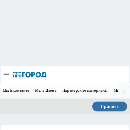
Мы ВКонтакте
Мы в Дзене
Партнерские материалы
Мы в Te
Принять