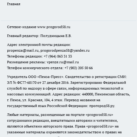
Главная
Сетевое-издание
www.progorod58.ru
Главный редактор: Полудницына Е.В.
Адрес электронной почты редакции:
propenza@mail.ru
, progorodpenza58@yandex.ru
Телефоны редакции: +7 (964) 863 31 33
Размещение рекламы: vpenze.ru@mail.ru
Телефон коммерческого отдела: +7 (902) 205 50 66
Учредитель ООО «Пенза-Пресс». Свидетельство о регистрации СМИ:
ЭЛ № ФС77-68170 от 27 декабря 2016. Зарегистрировано Федеральной
службой по надзору в сфере связи, информационных технологий и
массовых коммуникаций. Адрес редакции: 440000, Пензенская область,
г. Пенза, ул. Красная, 104, 4 этаж. Перевод названия на
государственный язык Российской Федерации: прогород58.ру.
Любые материалы, размещенные на портале «
progorod58.ru
»
сотрудниками редакции, внештатными авторами и читателями,
являются объектами авторского права. Права «
progorod58.ru
» на
указанные материалы охраняются законодательством о правах на