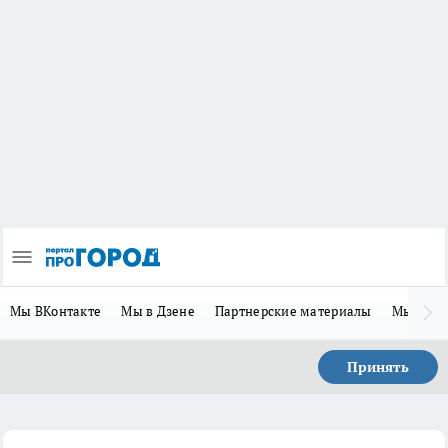
Мы ВКонтакте
Мы в Дзене
Партнерские материалы
Мы в Te
Принять