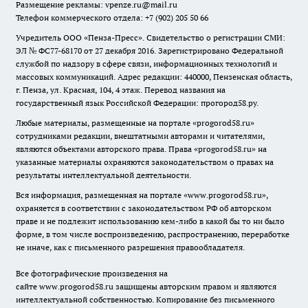
Размещение рекламы: vpenze.ru@mail.ru
Телефон коммерческого отдела: +7 (902) 205 50 66
Учредитель ООО «Пенза-Пресс». Свидетельство о регистрации СМИ:
ЭЛ № ФС77-68170 от 27 декабря 2016. Зарегистрировано Федеральной
службой по надзору в сфере связи, информационных технологий и
массовых коммуникаций. Адрес редакции: 440000, Пензенская область,
г. Пенза, ул. Красная, 104, 4 этаж. Перевод названия на
государственный язык Российской Федерации: прогород58.ру.
Любые материалы, размещенные на портале «
progorod58.ru
»
сотрудниками редакции, внештатными авторами и читателями,
являются объектами авторского права. Права «
progorod58.ru
» на
указанные материалы охраняются законодательством о правах на
результаты интеллектуальной деятельности.
Вся информация, размещенная на портале «
www.progorod58.ru
»,
охраняется в соответствии с законодательством РФ об авторском
праве и не подлежит использованию кем-либо в какой бы то ни было
форме, в том числе воспроизведению, распространению, переработке
не иначе, как с письменного разрешения правообладателя.
Все фотографические произведения на
сайте
www.progorod58.ru
защищены авторским правом и являются
интеллектуальной собственностью. Копирование без письменного