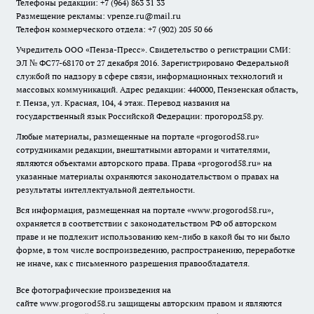
Телефоны редакции: +7 (964) 863 31 33
Размещение рекламы: vpenze.ru@mail.ru
Телефон коммерческого отдела: +7 (902) 205 50 66
Учредитель ООО «Пенза-Пресс». Свидетельство о регистрации СМИ:
ЭЛ № ФС77-68170 от 27 декабря 2016. Зарегистрировано Федеральной
службой по надзору в сфере связи, информационных технологий и
массовых коммуникаций. Адрес редакции: 440000, Пензенская область,
г. Пенза, ул. Красная, 104, 4 этаж. Перевод названия на
государственный язык Российской Федерации: прогород58.ру.
Любые материалы, размещенные на портале «
progorod58.ru
»
сотрудниками редакции, внештатными авторами и читателями,
являются объектами авторского права. Права «
progorod58.ru
» на
указанные материалы охраняются законодательством о правах на
результаты интеллектуальной деятельности.
Вся информация, размещенная на портале «
www.progorod58.ru
»,
охраняется в соответствии с законодательством РФ об авторском
праве и не подлежит использованию кем-либо в какой бы то ни было
форме, в том числе воспроизведению, распространению, переработке
не иначе, как с письменного разрешения правообладателя.
Все фотографические произведения на
сайте
www.progorod58.ru
защищены авторским правом и являются