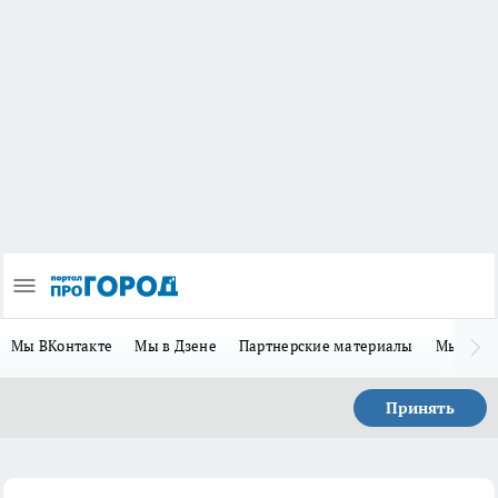
Мы ВКонтакте
Мы в Дзене
Партнерские материалы
Мы в Te
Принять