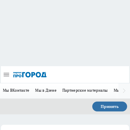
Мы ВКонтакте
Мы в Дзене
Партнерские материалы
Мы в Te
Принять