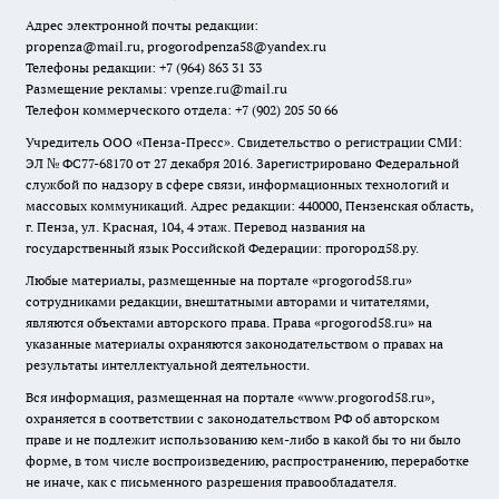
Адрес электронной почты редакции:
propenza@mail.ru
, progorodpenza58@yandex.ru
Телефоны редакции: +7 (964) 863 31 33
Размещение рекламы: vpenze.ru@mail.ru
Телефон коммерческого отдела: +7 (902) 205 50 66
Учредитель ООО «Пенза-Пресс». Свидетельство о регистрации СМИ:
ЭЛ № ФС77-68170 от 27 декабря 2016. Зарегистрировано Федеральной
службой по надзору в сфере связи, информационных технологий и
массовых коммуникаций. Адрес редакции: 440000, Пензенская область,
г. Пенза, ул. Красная, 104, 4 этаж. Перевод названия на
государственный язык Российской Федерации: прогород58.ру.
Любые материалы, размещенные на портале «
progorod58.ru
»
сотрудниками редакции, внештатными авторами и читателями,
являются объектами авторского права. Права «
progorod58.ru
» на
указанные материалы охраняются законодательством о правах на
результаты интеллектуальной деятельности.
Вся информация, размещенная на портале «
www.progorod58.ru
»,
охраняется в соответствии с законодательством РФ об авторском
праве и не подлежит использованию кем-либо в какой бы то ни было
форме, в том числе воспроизведению, распространению, переработке
не иначе, как с письменного разрешения правообладателя.