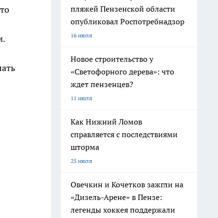
пляжей Пензенской области
что
опубликовал Роспотребнадзор
16 июля
м.
Новое строительство у
лать
«Светофорного дерева»: что
ждет пензенцев?
11 июля
Как Нижний Ломов
справляется с последствиями
шторма
25 июля
Овечкин и Кочетков зажгли на
«Дизель-Арене» в Пензе:
легенды хоккея поддержали