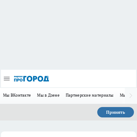
Мы ВКонтакте
Мы в Дзене
Партнерские материалы
Мы в Te
Принять