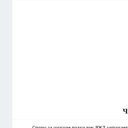
Ч
Споры за нижние полки все: РЖД запускает