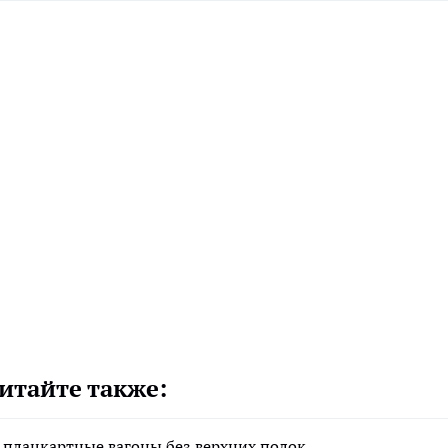
итайте также:
 плацкартные вагоны без верхних полок