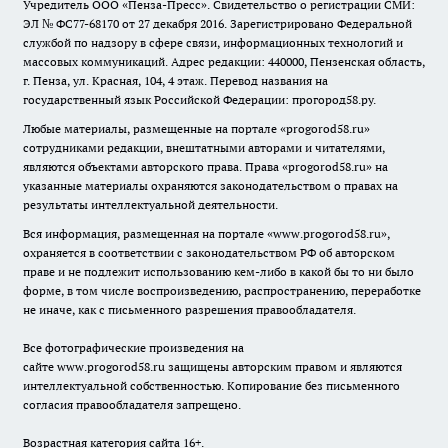
Учредитель ООО «Пенза-Пресс». Свидетельство о регистрации СМИ:
ЭЛ № ФС77-68170 от 27 декабря 2016. Зарегистрировано Федеральной
службой по надзору в сфере связи, информационных технологий и
массовых коммуникаций. Адрес редакции: 440000, Пензенская область,
г. Пенза, ул. Красная, 104, 4 этаж. Перевод названия на
государственный язык Российской Федерации: прогород58.ру.
Любые материалы, размещенные на портале «
progorod58.ru
»
сотрудниками редакции, внештатными авторами и читателями,
являются объектами авторского права. Права «
progorod58.ru
» на
указанные материалы охраняются законодательством о правах на
результаты интеллектуальной деятельности.
Вся информация, размещенная на портале «
www.progorod58.ru
»,
охраняется в соответствии с законодательством РФ об авторском
праве и не подлежит использованию кем-либо в какой бы то ни было
форме, в том числе воспроизведению, распространению, переработке
не иначе, как с письменного разрешения правообладателя.
Все фотографические произведения на
сайте
www.progorod58.ru
защищены авторским правом и являются
интеллектуальной собственностью. Копирование без письменного
согласия правообладателя запрещено.
Возрастная категория сайта 16+.