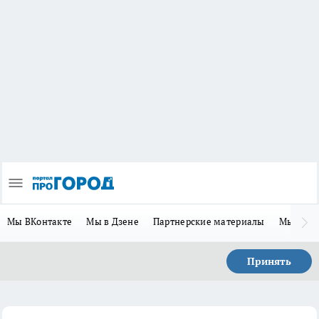
Мы ВКонтакте
Мы в Дзене
Партнерские материалы
Мы в Te
Принять