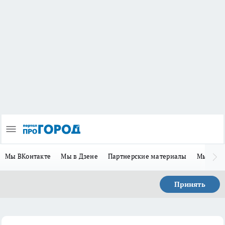
Мы ВКонтакте
Мы в Дзене
Партнерские материалы
Мы в Te
Принять