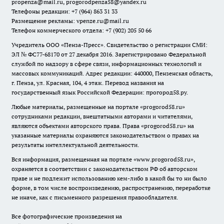
propenza@mail.ru
, progorodpenza58@yandex.ru
Телефоны редакции: +7 (964) 863 31 33
Размещение рекламы: vpenze.ru@mail.ru
Телефон коммерческого отдела: +7 (902) 205 50 66
Учредитель ООО «Пенза-Пресс». Свидетельство о регистрации СМИ:
ЭЛ № ФС77-68170 от 27 декабря 2016. Зарегистрировано Федеральной
службой по надзору в сфере связи, информационных технологий и
массовых коммуникаций. Адрес редакции: 440000, Пензенская область,
г. Пенза, ул. Красная, 104, 4 этаж. Перевод названия на
государственный язык Российской Федерации: прогород58.ру.
Любые материалы, размещенные на портале «
progorod58.ru
»
сотрудниками редакции, внештатными авторами и читателями,
являются объектами авторского права. Права «
progorod58.ru
» на
указанные материалы охраняются законодательством о правах на
результаты интеллектуальной деятельности.
Вся информация, размещенная на портале «
www.progorod58.ru
»,
охраняется в соответствии с законодательством РФ об авторском
праве и не подлежит использованию кем-либо в какой бы то ни было
форме, в том числе воспроизведению, распространению, переработке
не иначе, как с письменного разрешения правообладателя.
Все фотографические произведения на