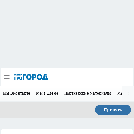
Мы ВКонтакте
Мы в Дзене
Партнерские материалы
Мы в Te
Принять