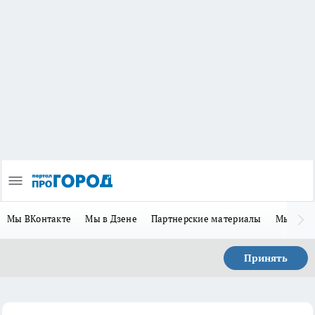
Мы ВКонтакте
Мы в Дзене
Партнерские материалы
Мы в Te
Принять