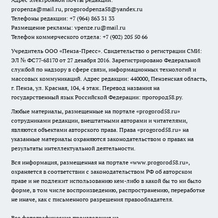
propenza@mail.ru
, progorodpenza58@yandex.ru
Телефоны редакции: +7 (964) 863 31 33
Размещение рекламы: vpenze.ru@mail.ru
Телефон коммерческого отдела: +7 (902) 205 50 66
Учредитель ООО «Пенза-Пресс». Свидетельство о регистрации СМИ:
ЭЛ № ФС77-68170 от 27 декабря 2016. Зарегистрировано Федеральной
службой по надзору в сфере связи, информационных технологий и
массовых коммуникаций. Адрес редакции: 440000, Пензенская область,
г. Пенза, ул. Красная, 104, 4 этаж. Перевод названия на
государственный язык Российской Федерации: прогород58.ру.
Любые материалы, размещенные на портале «
progorod58.ru
»
сотрудниками редакции, внештатными авторами и читателями,
являются объектами авторского права. Права «
progorod58.ru
» на
указанные материалы охраняются законодательством о правах на
результаты интеллектуальной деятельности.
Вся информация, размещенная на портале «
www.progorod58.ru
»,
охраняется в соответствии с законодательством РФ об авторском
праве и не подлежит использованию кем-либо в какой бы то ни было
форме, в том числе воспроизведению, распространению, переработке
не иначе, как с письменного разрешения правообладателя.
Все фотографические произведения на