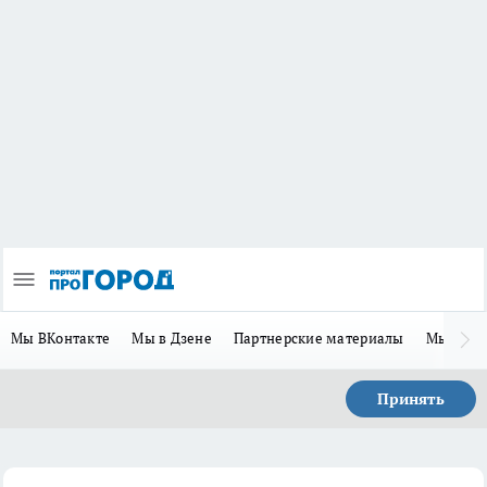
Мы ВКонтакте
Мы в Дзене
Партнерские материалы
Мы в Te
Принять