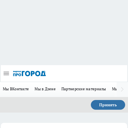
Мы ВКонтакте
Мы в Дзене
Партнерские материалы
Мы в Te
Принять