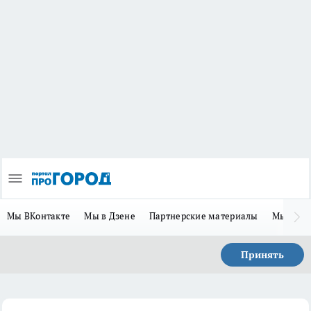
Мы ВКонтакте
Мы в Дзене
Партнерские материалы
Мы в Te
Принять