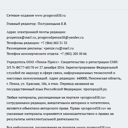
Сетевое-издание
www.progorod58.ru
Главный редактор: Полудницына Е.В.
Адрес электронной почты редакции:
propenza@mail.ru
, progorodpenza58@yandex.ru
Телефоны редакции: +7 (964) 863 31 33
Размещение рекламы: vpenze.ru@mail.ru
Телефон коммерческого отдела: +7 (902) 205 50 66
Учредитель ООО «Пенза-Пресс». Свидетельство о регистрации СМИ:
ЭЛ № ФС77-68170 от 27 декабря 2016. Зарегистрировано Федеральной
службой по надзору в сфере связи, информационных технологий и
массовых коммуникаций. Адрес редакции: 440000, Пензенская область,
г. Пенза, ул. Красная, 104, 4 этаж. Перевод названия на
государственный язык Российской Федерации: прогород58.ру.
Любые материалы, размещенные на портале «
progorod58.ru
»
сотрудниками редакции, внештатными авторами и читателями,
являются объектами авторского права. Права «
progorod58.ru
» на
указанные материалы охраняются законодательством о правах на
результаты интеллектуальной деятельности.
Вся информация, размещенная на портале «
www.progorod58.ru
»,