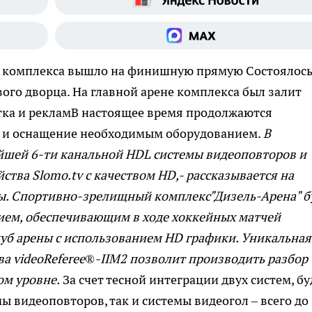
о комплекса вышло на финишную прямую
Состоялос
ого дворца. На главной арене комплекса был залит
етка и рекламВ настоящее время продолжаются
и и оснащение необходимым оборудованием.
В
шей 6-ти канальной HDL системы видеоповторов и
тва Slomo.tv с качеством HD,- рассказывается на
ы. Спортивно-зрелищный комплекс"Дизель-Арена" б
ем, обеспечивающим в ходе хоккейных матчей
уб арены с использованием HD графики. Уникальная
ва videoReferee®-IIM2 позволит производить разбор
ом уровне.
За счет тесной интеграции двух систем, бу
ы видеоповторов, так и системы видеогол – всего до