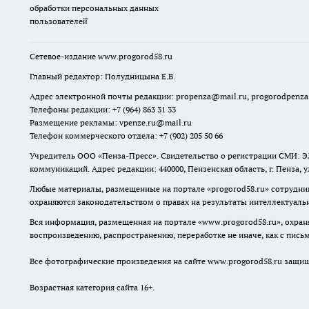
обработки персональных данных
пользователей̆
Сетевое-издание
www.progorod58.ru
Главный редактор: Полудницына Е.В.
Адрес электронной почты редакции:
propenza@mail.ru
, progorodpenz
Телефоны редакции: +7 (964) 863 31 33
Размещение рекламы: vpenze.ru@mail.ru
Телефон коммерческого отдела: +7 (902) 205 50 66
Учредитель ООО «Пенза-Пресс». Свидетельство о регистрации СМИ: ЭЛ
коммуникаций. Адрес редакции: 440000, Пензенская область, г. Пенза, 
Любые материалы, размещенные на портале «
progorod58.ru
» сотрудни
охраняются законодательством о правах на результаты интеллектуаль
Вся информация, размещенная на портале «
www.progorod58.ru
», охра
воспроизведению, распространению, переработке не иначе, как с пис
Все фотографические произведения на сайте
www.progorod58.ru
защище
Возрастная категория сайта 16+.