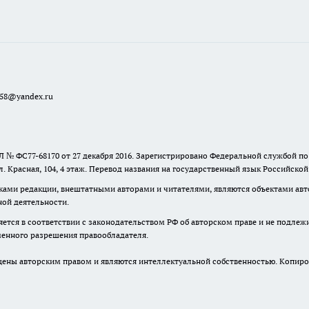
a58@yandex.ru
 № ФС77-68170 от 27 декабря 2016. Зарегистрировано Федеральной службой п
ул. Красная, 104, 4 этаж. Перевод названия на государственный язык Российско
ками редакции, внештатными авторами и читателями, являются объектами авто
ной деятельности.
няется в соответствии с законодательством РФ об авторском праве и не подлеж
ьменного разрешения правообладателя.
ны авторским правом и являются интеллектуальной собственностью. Копиров