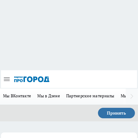
Мы ВКонтакте
Мы в Дзене
Партнерские материалы
Мы в Te
Принять