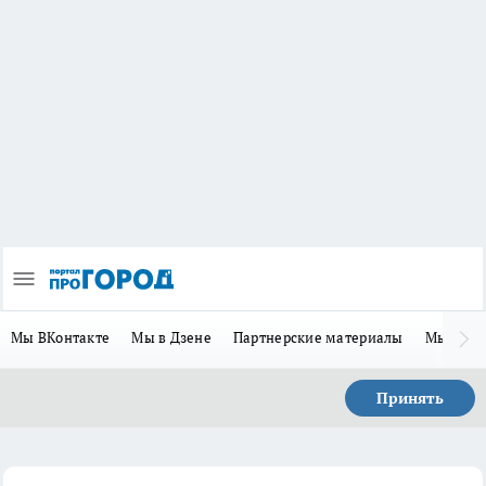
Мы ВКонтакте
Мы в Дзене
Партнерские материалы
Мы в Te
Принять