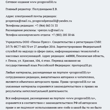
Сетевое-издание
www.progorod58.ru
Главный редактор: Полудницына Е.В.
Адрес электронной почты редакции:
propenza@mail.ru
, progorodpenza58@yandex.ru
Телефоны редакции: +7 (964) 863 31 33
Размещение рекламы: vpenze.ru@mail.ru
Телефон коммерческого отдела: +7 (902) 205 50 66
Учредитель ООО «Пенза-Пресс». Свидетельство о регистрации СМИ:
ЭЛ № ФС77-68170 от 27 декабря 2016. Зарегистрировано Федеральной
службой по надзору в сфере связи, информационных технологий и
массовых коммуникаций. Адрес редакции: 440000, Пензенская область,
г. Пенза, ул. Красная, 104, 4 этаж. Перевод названия на
государственный язык Российской Федерации: прогород58.ру.
Любые материалы, размещенные на портале «
progorod58.ru
»
сотрудниками редакции, внештатными авторами и читателями,
являются объектами авторского права. Права «
progorod58.ru
» на
указанные материалы охраняются законодательством о правах на
результаты интеллектуальной деятельности.
Вся информация, размещенная на портале «
www.progorod58.ru
»,
охраняется в соответствии с законодательством РФ об авторском
праве и не подлежит использованию кем-либо в какой бы то ни было