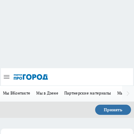
Мы ВКонтакте
Мы в Дзене
Партнерские материалы
Мы в Te
Принять