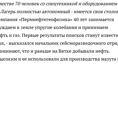
ичестве 70 человек со спецтехникой и оборудованием
агерь полностью автономный - имеется своя столов
мпания «Пермнефтегеофизика» 40 лет занимается
буждаем в земле упругие колебания и принимаем
фть и газ. Первые результаты поисков станут извест
ых, - высказался начальник сейсморазведочного отря
оминают, что и раньше на Вятке добывали нефть.
ысоким и ее использовали для производства мазута 