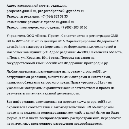
Адрес электронной почты редакции:
propenza@mail.ru
, progorodpenza58@yandex.ru
Телефоны редакции: +7 (964) 863 31 33
Размещение рекламы: vpenze.ru@mail.ru
Телефон коммерческого отдела: +7 (902) 205 50 66
Учредитель ООО «Пенза-Пресс». Свидетельство о регистрации СМИ:
ЭЛ № ФС77-68170 от 27 декабря 2016. Зарегистрировано Федеральной
службой по надзору в сфере связи, информационных технологий и
массовых коммуникаций. Адрес редакции: 440000, Пензенская область,
г. Пенза, ул. Красная, 104, 4 этаж. Перевод названия на
государственный язык Российской Федерации: прогород58.ру.
Любые материалы, размещенные на портале «
progorod58.ru
»
сотрудниками редакции, внештатными авторами и читателями,
являются объектами авторского права. Права «
progorod58.ru
» на
указанные материалы охраняются законодательством о правах на
результаты интеллектуальной деятельности.
Вся информация, размещенная на портале «
www.progorod58.ru
»,
охраняется в соответствии с законодательством РФ об авторском
праве и не подлежит использованию кем-либо в какой бы то ни было
форме, в том числе воспроизведению, распространению, переработке
не иначе, как с письменного разрешения правообладателя.