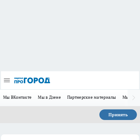
Мы ВКонтакте
Мы в Дзене
Партнерские материалы
Мы в Te
Принять