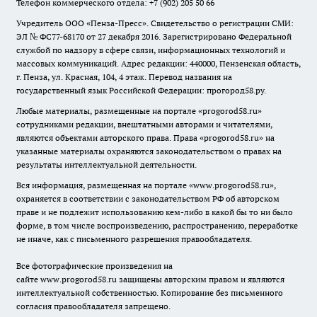
Телефон коммерческого отдела: +7 (902) 205 50 66
Учредитель ООО «Пенза-Пресс». Свидетельство о регистрации СМИ:
ЭЛ № ФС77-68170 от 27 декабря 2016. Зарегистрировано Федеральной
службой по надзору в сфере связи, информационных технологий и
массовых коммуникаций. Адрес редакции: 440000, Пензенская область,
г. Пенза, ул. Красная, 104, 4 этаж. Перевод названия на
государственный язык Российской Федерации: прогород58.ру.
Любые материалы, размещенные на портале «
progorod58.ru
»
сотрудниками редакции, внештатными авторами и читателями,
являются объектами авторского права. Права «
progorod58.ru
» на
указанные материалы охраняются законодательством о правах на
результаты интеллектуальной деятельности.
Вся информация, размещенная на портале «
www.progorod58.ru
»,
охраняется в соответствии с законодательством РФ об авторском
праве и не подлежит использованию кем-либо в какой бы то ни было
форме, в том числе воспроизведению, распространению, переработке
не иначе, как с письменного разрешения правообладателя.
Все фотографические произведения на
сайте
www.progorod58.ru
защищены авторским правом и являются
интеллектуальной собственностью. Копирование без письменного
согласия правообладателя запрещено.