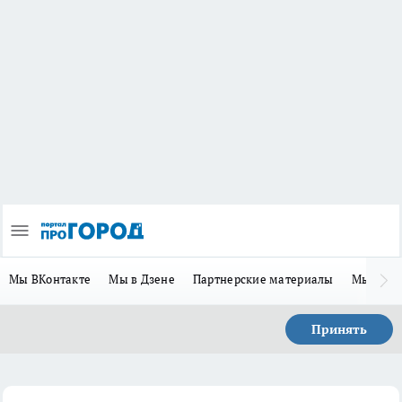
Мы ВКонтакте
Мы в Дзене
Партнерские материалы
Мы в Te
Принять