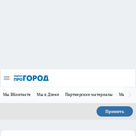
Мы ВКонтакте
Мы в Дзене
Партнерские материалы
Мы в Te
Принять