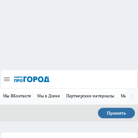
Мы ВКонтакте
Мы в Дзене
Партнерские материалы
Мы в Te
Принять