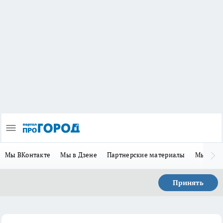
Мы ВКонтакте
Мы в Дзене
Партнерские материалы
Мы в Te
Принять