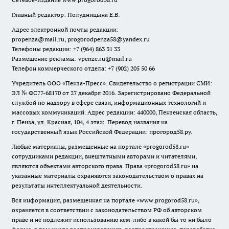
Главный редактор: Полудницына Е.В.
Адрес электронной почты редакции:
propenza@mail.ru
, progorodpenza58@yandex.ru
Телефоны редакции: +7 (964) 863 31 33
Размещение рекламы: vpenze.ru@mail.ru
Телефон коммерческого отдела: +7 (902) 205 50 66
Учредитель ООО «Пенза-Пресс». Свидетельство о регистрации СМИ:
ЭЛ № ФС77-68170 от 27 декабря 2016. Зарегистрировано Федеральной
службой по надзору в сфере связи, информационных технологий и
массовых коммуникаций. Адрес редакции: 440000, Пензенская область,
г. Пенза, ул. Красная, 104, 4 этаж. Перевод названия на
государственный язык Российской Федерации: прогород58.ру.
Любые материалы, размещенные на портале «
progorod58.ru
»
сотрудниками редакции, внештатными авторами и читателями,
являются объектами авторского права. Права «
progorod58.ru
» на
указанные материалы охраняются законодательством о правах на
результаты интеллектуальной деятельности.
Вся информация, размещенная на портале «
www.progorod58.ru
»,
охраняется в соответствии с законодательством РФ об авторском
праве и не подлежит использованию кем-либо в какой бы то ни было