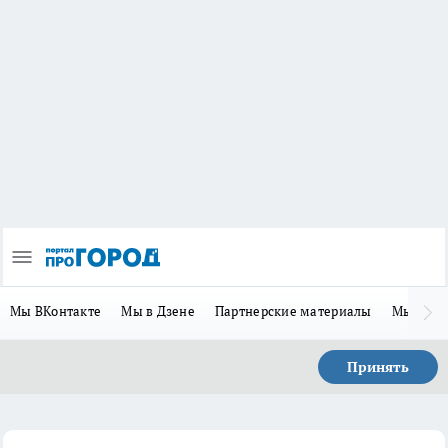
Мы ВКонтакте
Мы в Дзене
Партнерские материалы
Мы в Te
Принять