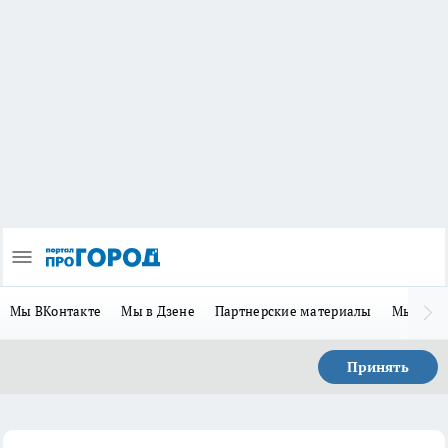
Мы ВКонтакте
Мы в Дзене
Партнерские материалы
Мы в Te
Принять