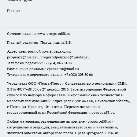
Главная
Сетевое-издание
www.progorod58.ru
Главный редактор: Полудницына Е.В.
Адрес электронной почты редакции:
propenza@mail.ru
, progorodpenza58@yandex.ru
Телефоны редакции: +7 (964) 863 31 33
Размещение рекламы: vpenze.ru@mail.ru
Телефон коммерческого отдела: +7 (902) 205 50 66
Учредитель ООО «Пенза-Пресс». Свидетельство о регистрации СМИ:
ЭЛ № ФС77-68170 от 27 декабря 2016. Зарегистрировано Федеральной
службой по надзору в сфере связи, информационных технологий и
массовых коммуникаций. Адрес редакции: 440000, Пензенская область,
г. Пенза, ул. Красная, 104, 4 этаж. Перевод названия на
государственный язык Российской Федерации: прогород58.ру.
Любые материалы, размещенные на портале «
progorod58.ru
»
сотрудниками редакции, внештатными авторами и читателями,
являются объектами авторского права. Права «
progorod58.ru
» на