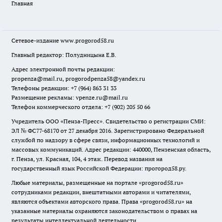
Главная
Сетевое-издание
www.progorod58.ru
Главный редактор: Полудницына Е.В.
Адрес электронной почты редакции:
propenza@mail.ru
, progorodpenza58@yandex.ru
Телефоны редакции: +7 (964) 863 31 33
Размещение рекламы: vpenze.ru@mail.ru
Телефон коммерческого отдела: +7 (902) 205 50 66
Учредитель ООО «Пенза-Пресс». Свидетельство о регистрации СМИ:
ЭЛ № ФС77-68170 от 27 декабря 2016. Зарегистрировано Федеральной
службой по надзору в сфере связи, информационных технологий и
массовых коммуникаций. Адрес редакции: 440000, Пензенская область,
г. Пенза, ул. Красная, 104, 4 этаж. Перевод названия на
государственный язык Российской Федерации: прогород58.ру.
Любые материалы, размещенные на портале «
progorod58.ru
»
сотрудниками редакции, внештатными авторами и читателями,
являются объектами авторского права. Права «
progorod58.ru
» на
указанные материалы охраняются законодательством о правах на
результаты интеллектуальной деятельности.