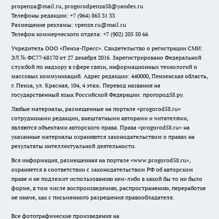
propenza@mail.ru
, progorodpenza58@yandex.ru
Телефоны редакции: +7 (964) 863 31 33
Размещение рекламы: vpenze.ru@mail.ru
Телефон коммерческого отдела: +7 (902) 205 50 66
Учредитель ООО «Пенза-Пресс». Свидетельство о регистрации СМИ:
ЭЛ № ФС77-68170 от 27 декабря 2016. Зарегистрировано Федеральной
службой по надзору в сфере связи, информационных технологий и
массовых коммуникаций. Адрес редакции: 440000, Пензенская область,
г. Пенза, ул. Красная, 104, 4 этаж. Перевод названия на
государственный язык Российской Федерации: прогород58.ру.
Любые материалы, размещенные на портале «
progorod58.ru
»
сотрудниками редакции, внештатными авторами и читателями,
являются объектами авторского права. Права «
progorod58.ru
» на
указанные материалы охраняются законодательством о правах на
результаты интеллектуальной деятельности.
Вся информация, размещенная на портале «
www.progorod58.ru
»,
охраняется в соответствии с законодательством РФ об авторском
праве и не подлежит использованию кем-либо в какой бы то ни было
форме, в том числе воспроизведению, распространению, переработке
не иначе, как с письменного разрешения правообладателя.
Все фотографические произведения на