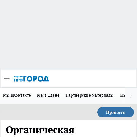
Мы ВКонтакте
Мы в Дзене
Партнерские материалы
Мы в Te
Принять
Органическая