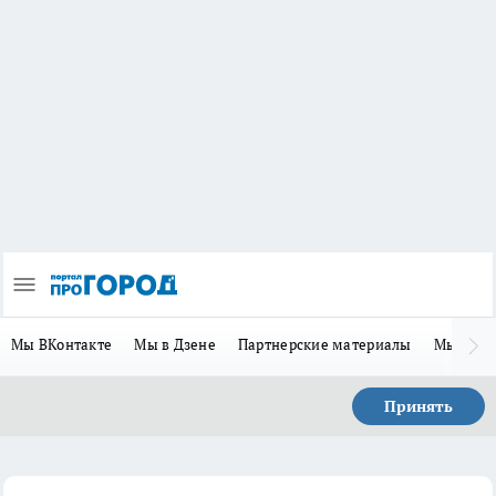
Мы ВКонтакте
Мы в Дзене
Партнерские материалы
Мы в Te
Принять