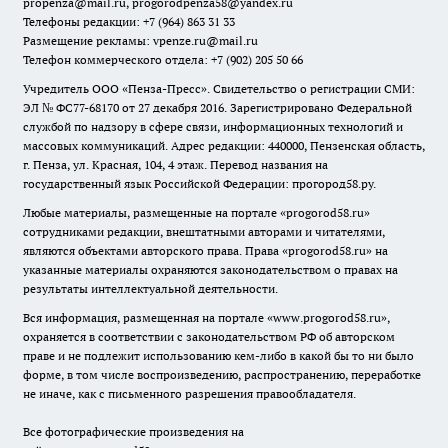
propenza@mail.ru
, progorodpenza58@yandex.ru
Телефоны редакции: +7 (964) 863 31 33
Размещение рекламы: vpenze.ru@mail.ru
Телефон коммерческого отдела: +7 (902) 205 50 66
Учредитель ООО «Пенза-Пресс». Свидетельство о регистрации СМИ:
ЭЛ № ФС77-68170 от 27 декабря 2016. Зарегистрировано Федеральной
службой по надзору в сфере связи, информационных технологий и
массовых коммуникаций. Адрес редакции: 440000, Пензенская область,
г. Пенза, ул. Красная, 104, 4 этаж. Перевод названия на
государственный язык Российской Федерации: прогород58.ру.
Любые материалы, размещенные на портале «
progorod58.ru
»
сотрудниками редакции, внештатными авторами и читателями,
являются объектами авторского права. Права «
progorod58.ru
» на
указанные материалы охраняются законодательством о правах на
результаты интеллектуальной деятельности.
Вся информация, размещенная на портале «
www.progorod58.ru
»,
охраняется в соответствии с законодательством РФ об авторском
праве и не подлежит использованию кем-либо в какой бы то ни было
форме, в том числе воспроизведению, распространению, переработке
не иначе, как с письменного разрешения правообладателя.
Все фотографические произведения на