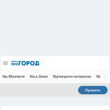
Мы ВКонтакте
Мы в Дзене
Партнерские материалы
Мы в Te
Принять