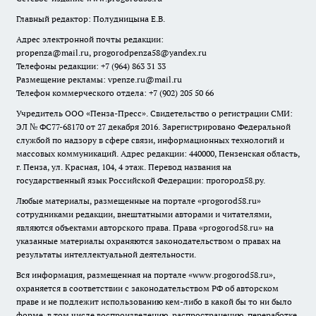
Главный редактор: Полудницына Е.В.
Адрес электронной почты редакции:
propenza@mail.ru
, progorodpenza58@yandex.ru
Телефоны редакции: +7 (964) 863 31 33
Размещение рекламы: vpenze.ru@mail.ru
Телефон коммерческого отдела: +7 (902) 205 50 66
Учредитель ООО «Пенза-Пресс». Свидетельство о регистрации СМИ:
ЭЛ № ФС77-68170 от 27 декабря 2016. Зарегистрировано Федеральной
службой по надзору в сфере связи, информационных технологий и
массовых коммуникаций. Адрес редакции: 440000, Пензенская область,
г. Пенза, ул. Красная, 104, 4 этаж. Перевод названия на
государственный язык Российской Федерации: прогород58.ру.
Любые материалы, размещенные на портале «
progorod58.ru
»
сотрудниками редакции, внештатными авторами и читателями,
являются объектами авторского права. Права «
progorod58.ru
» на
указанные материалы охраняются законодательством о правах на
результаты интеллектуальной деятельности.
Вся информация, размещенная на портале «
www.progorod58.ru
»,
охраняется в соответствии с законодательством РФ об авторском
праве и не подлежит использованию кем-либо в какой бы то ни было
форме, в том числе воспроизведению, распространению, переработке