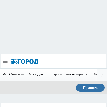
Мы ВКонтакте
Мы в Дзене
Партнерские материалы
Мы в Te
Принять