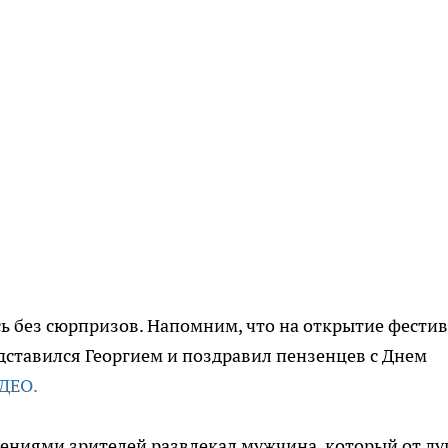
сь без сюрпризов. Напомним, что на открытие фести
дставился Георгием и поздравил пензенцев с Днем
ДЕО.
лениями зрителей развлекал мужчина, который от д