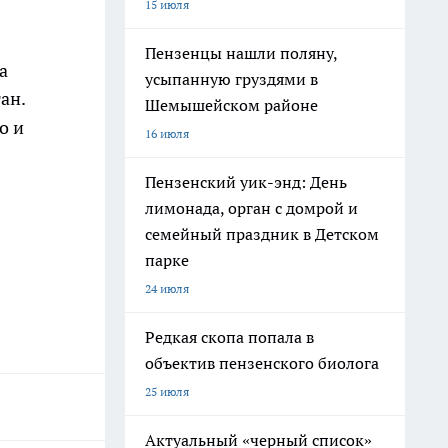
15 июля
Пензенцы нашли поляну,
а
усыпанную груздями в
ан.
Шемышейском районе
о и
16 июля
Пензенский уик-энд: День
лимонада, орган с домрой и
семейный праздник в Детском
парке
24 июля
Редкая скопа попала в
объектив пензенского биолога
25 июля
Актуальный «черный список»