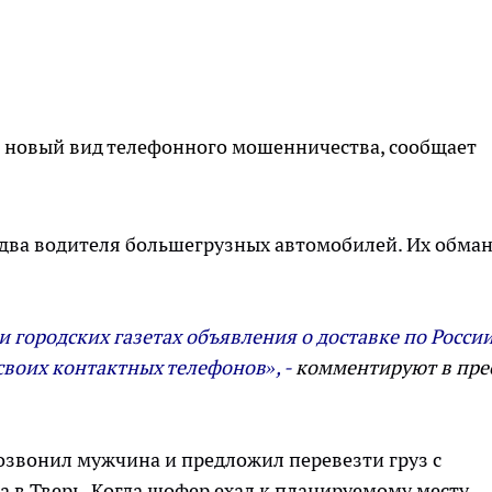
н новый вид телефонного мошенничества, сообщает
 два водителя большегрузных автомобилей. Их обма
 городских газетах объявления о доставке по Росси
своих контактных телефонов», -
комментируют в пре
озвонил мужчина и предложил перевезти груз с
а в Тверь. Когда шофер ехал к планируемому месту