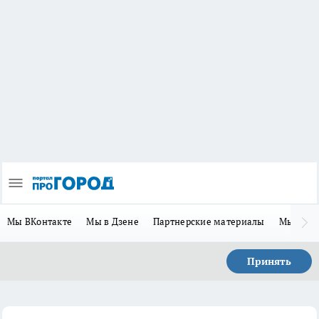
Мы ВКонтакте
Мы в Дзене
Партнерские материалы
Мы в Te
Принять